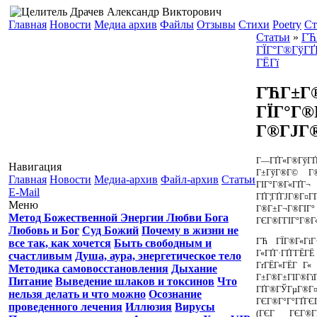
Главная
Новости
Медиа архив
Файлы
Отзывы
Стихи
Poetry
Ст
Статьи
»
ГЋ
ГЇГ°Г®ГўГҐГ
ГЁГї
ГЋГ±Г®
ГЇГ°Г®
Г®ГЈГ®
Г—ГҐГ«Г®ГўГҐ
Навигация
Г±ГўГ®Г© Г®
Главная
Новости
Медиа-архив
Файл-архив
Статьи
ГІГ°Г®Г«Г
E-Mail
ГҐГ¦ГҐГЈГ®Г
Меню
Г®Г±Г¬Г®ГІГ°
Метод Божественной Энергии Любви Бога
ГЄГ®Г­ГІГ°Г®Г«
Любовь и Бог
Суд Божий
Почему в жизни не
ГЋ ГЇГ®Г«ГіГ·
все так, как хочется
Быть свободным и
Г«ГҐГ·ГҐГ­ГЁГ
счастливым
Душа, аура, энергетическое тело
ГґГЁГ«ГЁГ Г« 
Методика самовосстановления
Дыхание
Г±Г®Г±ГІГ®ГїГ
Питание
Выведение шлаков и токсинов
Что
ГҐГ®ГЎГµГ®Г
нельзя делать и что можно
Осознание
ГЄГ®Г°Г°ГҐГЄ
проведенного лечения
Иллюзия
Вирусы
(ГЄГ ГЄГ®Г