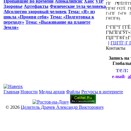
Пропавшие во времени
Апокалипсис
Хаос
VIP
ГЇГ Г¶ГЁГҐГ
Здоровье
Артефакты
Физические тела человека
ГІГ®Г·ГЄГЁ Г
Абсолютно здоровый человек
Тема: «Я» из
Г±ГІГ Г«Г® Г
цикла «Прояви себя»
Тема: «Подготовка к
Г®ГЈГ®).
переходу»
Тема: «Выживание на планете
Г‘ГІГ°Г Г­Г
Земля»
ГЋГЇГіГЎГ«
ГЏГ°Г®Г±Г
|
ГЏГҐГ·Г Г
Контакты
Запись на
Глобаль
тел:
e-mail:
a
Главная
Новости
Медиа архив
Файлы
Ресурсы в интернете
© 2026
Целитель Драчев Александр Викторович