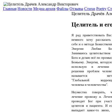
Главная
Новости
Медиа архив
Файлы
Отзывы
Стихи
Poetry
Ст
Целитель Драчёв Ал
Целитель и ег
Я рад приветствовать Ва
немного хочу рассказать
себе и о методе Божествен
Энергии Любви Бог
Занимаюсь целительством
Бога и делаю всё по промы
Божьему. Энергия, котору
использую в лечении
решении проблем человек
называется мет
"Глобальной коррекц
человека и человечества".
Неуместно говорить, ч
лечение провожу я. Лече
проводит Бог при участ
целителя и пациента. И е
выпадает какое-то звено,