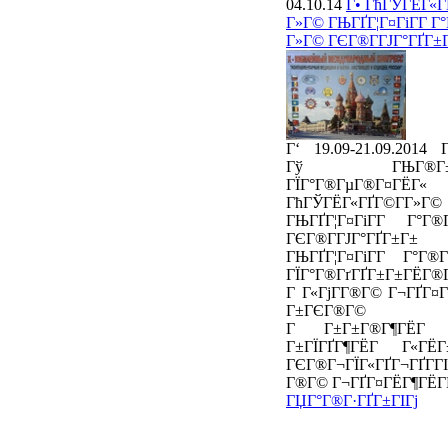
04.10.14
Г• ГћГЎГЁГ«Г
Г»Г© ГЊГҐГ¦Г¤ГіГ­Г Г
Г»Г© ГЄГ®Г­ГЈГ°ГҐГ±
Г‘ 19.09-21.09.2014
Гў ГЊГ®Г±Г
ГЇГ°Г®ГµГ®Г¤Г
ГћГЎГЁГ«ГҐГ©Г­Г»Г©
ГЊГҐГ¦Г¤ГіГ­Г Г°Г®Г
ГЄГ®Г­ГЈГ°ГҐГ±Г±
ГЊГҐГ¦Г¤ГіГ­Г Г°Г®Г
ГЇГ°Г®ГґГҐГ±Г±ГЁГ®
Г Г«ГјГ­Г®Г© Г¬ГҐГ¤
Г±ГЄГ®Г©
Г Г±Г±Г®Г¶ГЁГ 
Г±ГЇГҐГ¶ГЁГ Г«ГЁГ
ГЄГ®Г¬ГЇГ«ГҐГ¬ГҐГ­Г
Г®Г© Г¬ГҐГ¤ГЁГ¶ГЁГ­
ГЏГ°Г®Г·ГҐГ±ГІГј