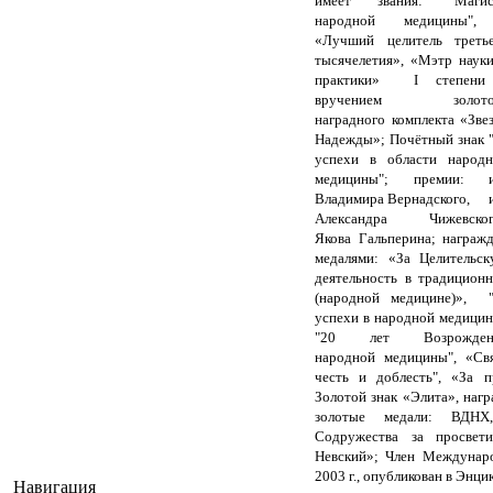
имеет звания: "Магис
народной медицины
«Лучший целитель третье
тысячелетия», «Мэтр наук
практики» I степени
вручением золото
наградного комплекта «Зве
Надежды»; Почётный знак 
успехи в области народн
медицины"; премии: и
Владимира Вернадского, 
Александра Чижевског
Якова Гальперина; награж
медалями: «За Целительс
деятельность в традицион
(народной медицине)», "
успехи в народной медицин
"20 лет Возрожден
народной медицины", «Свя
честь и доблесть", «За п
Золотой знак «Элита», нагр
золотые медали: ВДНХ
Содружества за просвети
Невский»; Член Междунар
2003 г., опубликован в Эн
Навигация