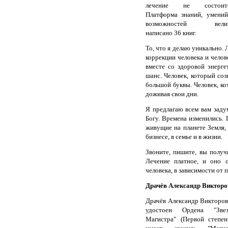
лечение не состоитс
Платформа знаний, умени
возможностей велик
написано 36 книг.
То, что я делаю уникально.
коррекции человека и челов
вместе со здоровой энерге
шанс. Человек, который соз
большой буквы. Человек, кот
доживая свои дни.
Я предлагаю всем вам заду
Богу. Времена изменились.
живущие на планете Земля,
бизнесе, в семье и в жизни.
Звоните, пишите, вы получ
Лечение платное, и оно 
человека, в зависимости от 
Драчёв Александр Викторов
Драчёв Александр Викторо
удостоен Ордена "Звез
Магистра" (Первой степен