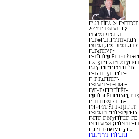
Г‘ 23 ГЇГ® 24 Г¤ГҐГЄГ
2017 ГЈГ®Г¤Г Гў
ГЊГ®Г±ГЄГўГҐ
Г±Г®Г±ГІГ®ГїГ«Г±Гї
ГЌГ®ГўГ®ГЈГ®Г¤Г­Г
Г±ГєГҐГ§Г¤
Г±ГЇГҐГ¶ГЁГ Г«ГЁГ±Г
Г®Г§Г¤Г®Г°Г®ГўГЁГІГ
Г»Гµ ГЇГ°Г ГЄГІГЁГЄ
Г±ГєГҐГ§Г¤ГҐ Г±
Г¬Г Г±ГІГҐГ°-
ГЄГ«Г Г±Г±Г®Г¬
ГўГ»Г±ГІГіГЇГЁГ«
Г¶ГҐГ«ГЁГІГҐГ«Гј, Г Г
Г¬ГҐГІГ®Г¤Г В«
ГѓГ«Г®ГЎГ Г«ГјГ­Г Гї
ГЄГ®Г°Г°ГҐГЄГ¶ГЁГї
Г·ГҐГ«Г®ГўГҐГЄГ ГЁ
Г·ГҐГ«Г®ГўГҐГ·ГҐГ±Г
Г„Г°Г Г·ВёГў ГЂ.Г‚.
ГЏГ°Г®Г·ГҐГ±ГІГј