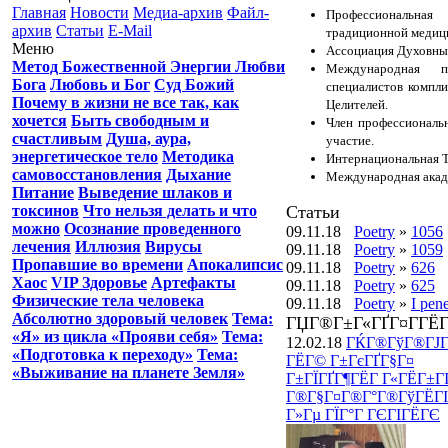
Главная
Новости
Медиа-архив
Файл-
Профессиональна
архив
Статьи
E-Mail
традиционной медици
Меню
Ассоциация Духовны
Метод Божественной Энергии Любви
Международная пр
Бога
Любовь и Бог
Суд Божий
специалистов компл
Почему в жизни не все так, как
Целителей.
хочется
Быть свободным и
Член профессиональн
счастливым
Душа, аура,
участие.
энергетическое тело
Методика
Интернациональная Т
самовосстановления
Дыхание
Международная акад
Питание
Выведение шлаков и
Статьи
токсинов
Что нельзя делать и что
можно
Осознание проведенного
09.11.18
Poetry
»
1056
лечения
Иллюзия
Вирусы
09.11.18
Poetry
»
1059
Пропавшие во времени
Апокалипсис
09.11.18
Poetry
»
626
Хаос
VIP Здоровье
Артефакты
09.11.18
Poetry
»
625
Физические тела человека
09.11.18
Poetry
»
I pen
Абсолютно здоровый человек
Тема:
ГЏГ®Г±Г«ГҐГ¤Г­ГЁГ
«Я» из цикла «Прояви себя»
Тема:
12.02.18
ГЌГ®ГўГ®ГЈГ
«Подготовка к переходу»
Тема:
ГЁГ© Г±ГєГҐГ§Г¤
«Выживание на планете Земля»
Г±ГЇГҐГ¶ГЁГ Г«ГЁГ±Г
Г®Г§Г¤Г®Г°Г®ГўГЁГІГ
Г»Гµ ГЇГ°Г ГЄГІГЁГЄ