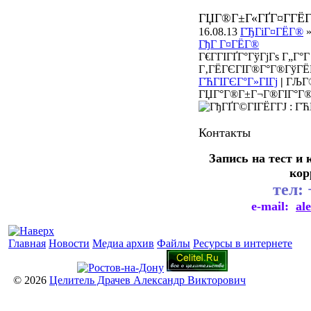
ГЏГ®Г±Г«ГҐГ¤Г­ГЁГ
16.08.13
ГЂГіГ¤ГЁГ®
ГђГ Г¤ГЁГ®
Г€Г­ГІГҐГ°ГўГјГѕ Г„Г
Г‚ГЁГЄГІГ®Г°Г®ГўГЁГ·
ГЋГІГЄГ°Г»ГІГј
|
ГЉГ®
ГЏГ°Г®Г±Г¬Г®ГІГ°Г®
Контакты
Запись на тест и
кор
тел:
e-mail:
al
Главная
Новости
Медиа архив
Файлы
Ресурсы в интернете
© 2026
Целитель Драчев Александр Викторович