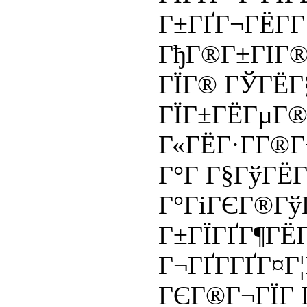
Г±ГҐГ¬ГЁГ­Г
ГђГ®Г±ГІГ®Г
ГЇГ® ГЎГЁГ§
ГЇГ±ГЁГµГ®
Г«ГЁГ·Г­Г®Г
Г°Г Г§ГўГЁГ
Г°ГіГЄГ®Гў
Г±ГЇГҐГ¶ГЁ
Г¬ГҐГ­ГҐГ¤Г
ГЄГ®Г¬ГЇГ 