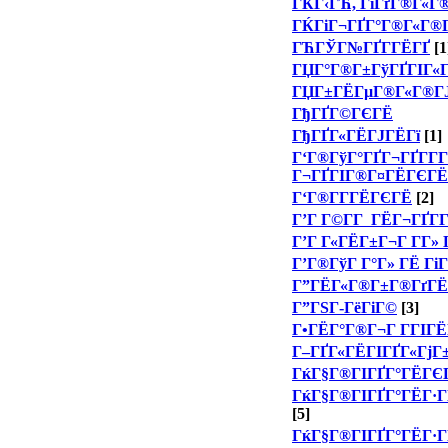
ГЌГ‹ГЋ, ГіГґГ®Г«Г
ГЌГіГ¬ГҐГ°Г®Г«Г®
ГЋГЎГ№ГҐГ­ГЁГҐ
[1
ГЏГ°Г®Г±ГўГҐГІГ«Г
ГЏГ±ГЁГµГ®Г«Г®ГЈ
ГђГҐГ©ГЄГЁ
ГђГҐГ«ГЁГЈГЁГї
[1]
Г‘Г®ГўГ°ГҐГ¬ГҐГ­Г­Г
Г¬ГҐГІГ®Г¤ГЁГЄГЁ
Г‘Г®Г­Г­ГЁГЄГЁ
[2]
Г’Г Г©Г­Г ГЁГ¬ГҐГ­
Г’Г Г«ГЁГ±Г¬Г Г­Г» 
Г’Г®ГўГ Г°Г» ГЁ Гі
Г”ГЁГ«Г®Г±Г®ГґГЁ
Г”ГЅГ­-ГёГіГ©
[3]
Г•ГЁГ°Г®Г¬Г Г­ГІГЁ
Г–ГҐГ«ГЁГІГҐГ«ГјГ
ГќГ§Г®ГІГҐГ°ГЁГЄ
ГќГ§Г®ГІГҐГ°ГЁГ·Г
[5]
ГќГ§Г®ГІГҐГ°ГЁГ·Г