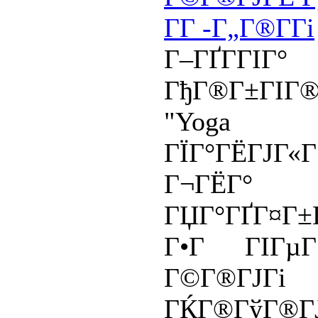
Г­Г -Г„Г®Г­Гі
Г–ГҐГ­ГІ
ГђГ®Г±ГІГ®
"Yoga
ГЇГ°ГЁГЈГ«Г
Г¬ГЁГ°
ГЏГ°ГҐГ¤Г
Г•Г ГІГµ
Г©Г®Г
ГЌГ®ГўГ®Г