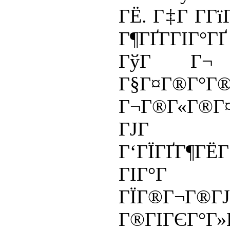
ГЁ. Г‡Г Г­Гї
Г¶ГҐГ­ГІГ°
ГўГ Г¬ Г
Г§Г¤Г®Г°Г®
Г¬Г®Г«Г®Г¤
ГЈГ Г°
Г‘ГЇГҐГ¶ГЁГ
ГІГ°Г
ГЇГ®Г¬Г®
Г®ГІГЄГ°Г