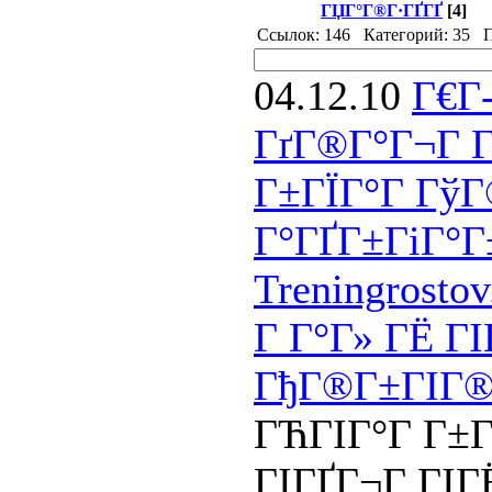
ГЏГ°Г®Г·ГҐГҐ
[4]
Ссылок: 146 Категорий: 35 П
04.12.10
Г€Г
ГґГ®Г°Г¬Г Г
Г±ГЇГ°Г ГўГ
Г°ГҐГ±ГіГ°Г
Treningrosto
Г Г°Г» ГЁ ГІ
ГђГ®Г±ГІГ®Г
ГЋГІГ°Г Г±Г
ГІГҐГ¬Г ГІ