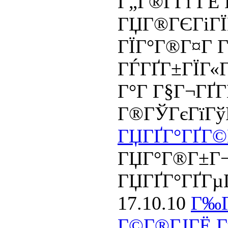
Г„Г®Г­Гі ГЁ
ГЏГ®ГЄГіГЇ
ГЇГ°Г®Г¤Г Г¦
ГЃГҐГ±ГЇГ«Г
Г°Г Г§Г¬ГҐ
Г®ГЎГєГїГў
ГЏГҐГ°ГҐГ©
ГЏГ°Г®Г±Г¬
ГЏГҐГ°ГҐГµ
17.10.10
Г‰
Г©Г®ГЈГЁ Г