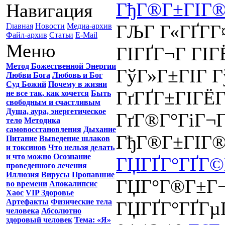
ГђГ®Г±ГІГ®Г
Навигация
ГЉГ Г«ГҐГ­Г
Главная
Новости
Медиа-архив
Файл-архив
Статьи
E-Mail
Меню
ГІГҐГ¬Г ГІ
Метод Божественной Энергии
ГўГ»Г±ГІГ 
Любви Бога
Любовь и Бог
Суд Божий
Почему в жизни
ГґГҐГ±ГІГЁ
не все так, как хочется
Быть
свободным и счастливым
Душа, аура, энергетическое
ГґГ®Г°ГіГ¬
тело
Методика
самовосстановления
Дыхание
ГђГ®Г±ГІГ®Г
Питание
Выведение шлаков
и токсинов
Что нельзя делать
и что можно
Осознание
ГЏГҐГ°ГҐГ©
проведенного лечения
Иллюзия
Вирусы
Пропавшие
ГЏГ°Г®Г±Г¬
во времени
Апокалипсис
Хаос
VIP Здоровье
Артефакты
Физические тела
ГЏГҐГ°ГҐГµ
человека
Абсолютно
здоровый человек
Тема: «Я»