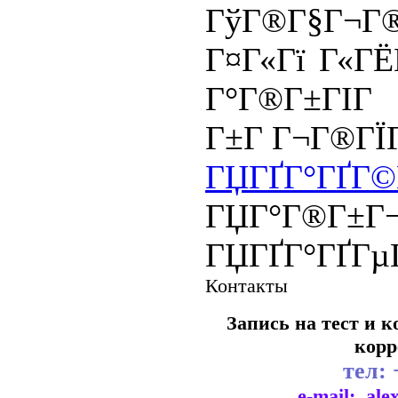
ГўГ®Г§Г¬Г®
Г¤Г«Гї Г«ГЁ
Г°Г®
Г±Г Г¬Г®ГЇГ
ГЏГҐГ°ГҐГ©
ГЏГ°Г®Г±Г¬
ГЏГҐГ°ГҐГµ
Контакты
Запись на тест и 
корр
тел:
e-mail:
ale