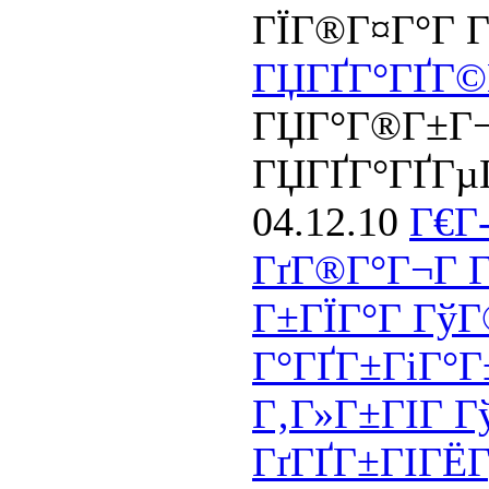
ГЇГ®Г¤Г°Г Г
ГЏГҐГ°ГҐГ©
ГЏГ°Г®Г±Г¬
ГЏГҐГ°ГҐГµ
04.12.10
Г€Г
ГґГ®Г°Г¬Г Г
Г±ГЇГ°Г ГўГ
Г°ГҐГ±ГіГ°Г
Г‚Г»Г±ГІГ Г
ГґГҐГ±ГІГЁГ