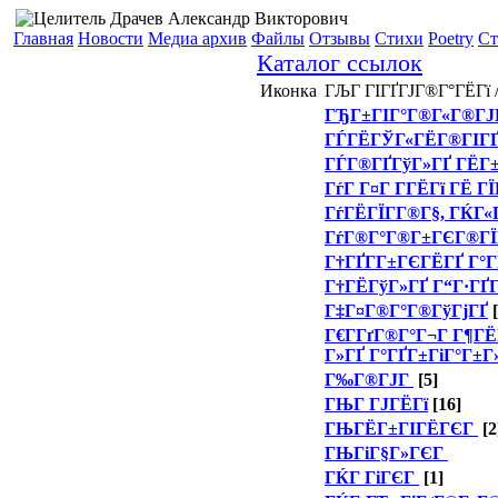
Главная
Новости
Медиа архив
Файлы
Отзывы
Стихи
Poetry
Ст
Каталог ссылок
Иконка
ГЉГ ГІГҐГЈГ®Г°ГЁГї 
ГЂГ±ГІГ°Г®Г«Г®ГЈ
ГЃГЁГЎГ«ГЁГ®ГІГ
ГЃГ®ГҐГўГ»ГҐ ГЁГ
ГѓГ Г¤Г Г­ГЁГї ГЁ Г
ГѓГЁГЇГ­Г®Г§, ГЌГ«
ГѓГ®Г°Г®Г±ГЄГ®ГЇ
Г†ГҐГ­Г±ГЄГЁГҐ Г°Г
Г†ГЁГўГ»ГҐ Г“Г·ГҐГ
Г‡Г¤Г®Г°Г®ГўГјГҐ
[
Г€Г­ГґГ®Г°Г¬Г Г¶ГЁ
Г»ГҐ Г°ГҐГ±ГіГ°Г±Г
Г‰Г®ГЈГ
[5]
ГЊГ ГЈГЁГї
[16]
ГЊГЁГ±ГІГЁГЄГ
[2
ГЊГіГ§Г»ГЄГ
ГЌГ ГіГЄГ
[1]