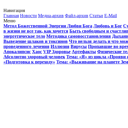
Навигация
Главная
Новости
Медиа-архив
Файл-архив
Статьи
E-Mail
Меню
Метод Божественной Энергии Любви Бога
Любовь и Бог
С
в жизни не все так, как хочется
Быть свободным и счастл
энергетическое тело
Методика самовосстановления
Дыхани
Выведение шлаков и токсинов
Что нельзя делать и что мо
проведенного лечения
Иллюзия
Вирусы
Пропавшие во вре
Апокалипсис
Хаос
VIP Здоровье
Артефакты
Физические те
Абсолютно здоровый человек
Тема: «Я» из цикла «Прояви 
«Подготовка к переходу»
Тема: «Выживание на планете Зе