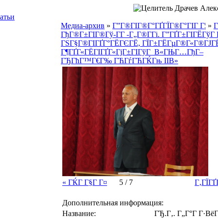
атьи
Медиа-архив
»
Г”Г®ГІГ®Г°ГҐГЇГ®Г°ГІГ Г¦
»
Г
ГђГ®Г±ГІГ®Гў-Г­Г -Г„Г®Г­Гі. Г”ГҐГ±ГІГЁГўГ 
ГЅГ§Г®ГІГҐГ°ГЁГЄГЁ, ГЇГ±ГЁГµГ®Г«Г®ГЈГ
Г¶ГҐГ«ГЁГІГҐГ«ГјГ±ГІГўГ В«ГЊГ…ГђГ–
ГЂГћГ™Г€Г‰ ГЋГѓГЋГЌГњ IIВ»
« ГЌГ Г§Г Г¤
5 / 7
Г‚ГЇГҐ
Дополнительная информация:
Название:
ГЂ.Г‚. Г„Г°Г Г·Вё