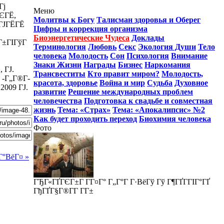
Гј
Меню
ЄГЁ,
Молитвы к Богу
Талисман здоровья и Оберег
ГЈГЁГЁ
Цифры и коррекция организма
Биоэнергетические Чудеса
Доклады
Г±ГІГўГ
Терминология
Любовь
Секс
Экология Души
Тело
человека
Молодость
Сон
Психология
Внимание
Знаки Жизни
Награды
Бизнес
Наркомания
 ГЈ.
Трансвеститы
Кто правит миром?
Молодость,
 -Г„Г®Г­
красота, здоровье
Война и мир
Судьба
Духовное
 2009 ГЈ.
развитие
Решение международных проблем
человечества
Подготовка к свадьбе и совместная
жизнь
Тема: «Страх»
Тема: «Апокалипсис» №2
Как будет проходить переход
Биохимия человека
Фото
Г°ВёГ¤ »
ГЂГ«ГҐГЄГ±Г Г­Г¤Г° Г„Г°Г Г·ВёГў Гў Г¶ГҐГ­ГІГ°ГҐ
ГђГҐГ§Г®Г­Г Г­Г±