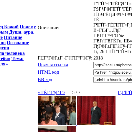
Г”ГҐГ±ГІГЁГўГ Г«
ГЅГ§Г®ГІГҐГ°ГЁГ
ГЇГ±ГЁГµГ®Г«Г®
ГЁ
Г¶ГҐГ«ГЁГІГҐГ«Гј
уд Божий
Почему
Описание:
В«ГЊГ…ГђГ–
ивым
Душа, аура,
ГЂГћГ™Г€Г‰
е
Питание
ГЋГѓГЋГЌГњ IIВ»,
жно
Осознание
ГђГ®Г±ГІГ®Гў-Г­Г
мени
Гі, 26 Г ГЇГ°ГҐГ«Гї
ла человека
ГЏГ°Г®Г±Г¬Г®ГІГ°Г®Гў:
2018
себя»
Тема:
мля»
Прямая ссылка
HTML код
BB код
« ГЌГ Г§Г Г¤
5 / 7
Г‚ГЇГҐ