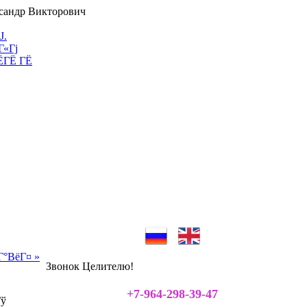
Ј.
Г«Гј
ЁГЁ ГЁ
Г°ВёГ¤ »
Звонок Целителю!
+7-964-298-39-47
Гў