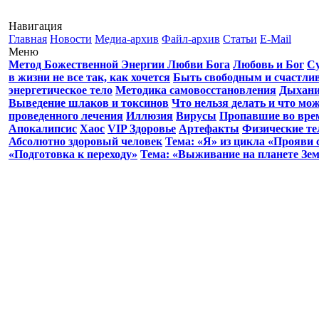
Навигация
Главная
Новости
Медиа-архив
Файл-архив
Статьи
E-Mail
Меню
Метод Божественной Энергии Любви Бога
Любовь и Бог
С
в жизни не все так, как хочется
Быть свободным и счастл
энергетическое тело
Методика самовосстановления
Дыхани
Выведение шлаков и токсинов
Что нельзя делать и что мо
проведенного лечения
Иллюзия
Вирусы
Пропавшие во вре
Апокалипсис
Хаос
VIP Здоровье
Артефакты
Физические те
Абсолютно здоровый человек
Тема: «Я» из цикла «Прояви 
«Подготовка к переходу»
Тема: «Выживание на планете Зе