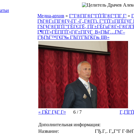
атьи
Медиа-архив
»
Г”Г®ГІГ®Г°ГҐГЇГ®Г°ГІГ Г¦
»
Г
ГђГ®Г±ГІГ®Гў-Г­Г -Г„Г®Г­Гі. Г”ГҐГ±ГІГЁГўГ 
ГЅГ§Г®ГІГҐГ°ГЁГЄГЁ, ГЇГ±ГЁГµГ®Г«Г®ГЈГ
Г¶ГҐГ«ГЁГІГҐГ«ГјГ±ГІГўГ В«ГЊГ…ГђГ–
ГЂГћГ™Г€Г‰ ГЋГѓГЋГЌГњ IIВ»
« ГЌГ Г§Г Г¤
6 / 7
Г‚ГЇГҐ
Дополнительная информация:
Название:
ГЂ.Г‚. Г„Г°Г Г·Вё