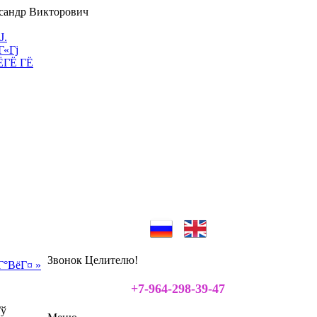
Ј.
Г«Гј
ЁГЁ ГЁ
Звонок Целителю!
Г°ВёГ¤ »
+7-964-298-39-47
Гў