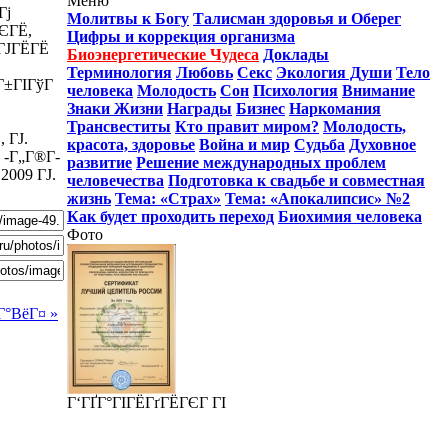
Меню
Гј
Молитвы к Богу
Талисман здоровья и Оберег
ЄГЁ,
Цифры и коррекция организма
ГЈГЁГЁ
Биоэнергетические Чудеса
Доклады
Терминология
Любовь
Секс
Экология Души
Тело
Г±ГІГўГ
человека
Молодость
Сон
Психология
Внимание
Знаки Жизни
Награды
Бизнес
Наркомания
Трансвеститы
Кто правит миром?
Молодость,
 ГЈ.
красота, здоровье
Война и мир
Судьба
Духовное
 -Г„Г®Г­
развитие
Решение международных проблем
 2009 ГЈ.
человечества
Подготовка к свадьбе и совместная
жизнь
Тема: «Страх»
Тема: «Апокалипсис» №2
Как будет проходить переход
Биохимия человека
Фото
Г°ВёГ¤ »
Г‘ГҐГ°ГІГЁГґГЁГЄГ ГІ