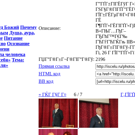
Г”ГҐГ±ГІГЁГўГ Г«
ГЅГ§Г®ГІГҐГ°ГЁГ
ГЇГ±ГЁГµГ®Г«Г®
ГЁ
Г¶ГҐГ«ГЁГІГҐГ«Гј
уд Божий
Почему
Описание:
В«ГЊГ…ГђГ–
ивым
Душа, аура,
ГЂГћГ™Г€Г‰
е
Питание
ГЋГѓГЋГЌГњ IIВ»,
жно
Осознание
ГђГ®Г±ГІГ®Гў-Г­Г
мени
Гі, 26 Г ГЇГ°ГҐГ«Гї
ла человека
ГЏГ°Г®Г±Г¬Г®ГІГ°Г®Гў:
2196
себя»
Тема:
мля»
Прямая ссылка
HTML код
BB код
« ГЌГ Г§Г Г¤
6 / 7
Г‚ГЇГҐ