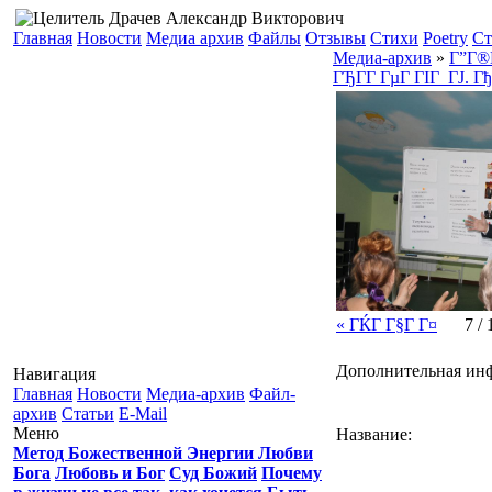
Главная
Новости
Медиа архив
Файлы
Отзывы
Стихи
Poetry
Ст
Медиа-архив
»
Г”Г®
ГЂГ­Г ГµГ ГІГ ГЈ. Г
« ГЌГ Г§Г Г¤
7 / 
Дополнительная ин
Навигация
Главная
Новости
Медиа-архив
Файл-
архив
Статьи
E-Mail
Меню
Название:
Метод Божественной Энергии Любви
Бога
Любовь и Бог
Суд Божий
Почему