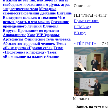
в жизни не все так, как хочется
Быть
свободным и счастливым
Душа, аура,
Описание:
энергетическое тело
Методика
самовосстановления
Дыхание
Питание
ГЏГ°Г®Г±Г¬Г®ГІГ°
Выведение шлаков и токсинов
Что
Прямая ссылка
нельзя делать и что можно
Осознание
проведенного лечения
Иллюзия
HTML код
Вирусы
Пропавшие во времени
BB код
Апокалипсис
Хаос
VIP Здоровье
Артефакты
Физические тела человека
Абсолютно здоровый человек
Тема:
« ГЌГ Г§Г Г¤
7 / 
«Я» из цикла «Прояви себя»
Тема:
«Подготовка к переходу»
Тема:
«Выживание на планете Земля»
Контакты
Запись на тест и